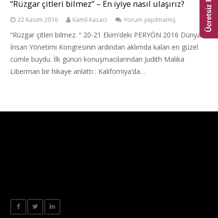
“Rüzgar çitleri bilmez” – En iyiye nasıl ulaşırız?
22 Kasım 2016
Kamil Kasacı
Yorum yapılmamış
“Rüzgar çitleri bilmez. “ 20-21 Ekim’deki PERYÖN 2016 Dünya
İnsan Yönetimi Kongresinin ardından aklımda kalan en güzel
cümle buydu. İlk günün konuşmacılarından Judith Malika
Liberman bir hikaye anlattı : Kaliforniya’da…