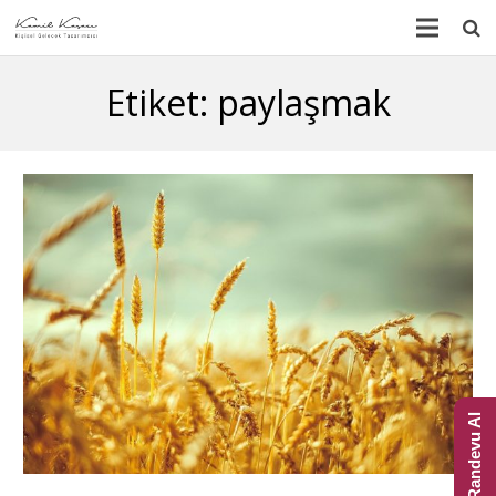
Anasayfa
Etiket: paylaşmak
Kimdir?
Blog
Multimedya
İletişim
Ücretsiz Randevu Al