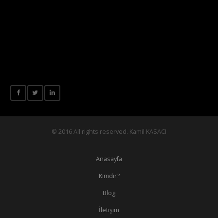
© 2016 All rights reserved. Kamil KASACI
Anasayfa
Kimdir?
Blog
İletişim