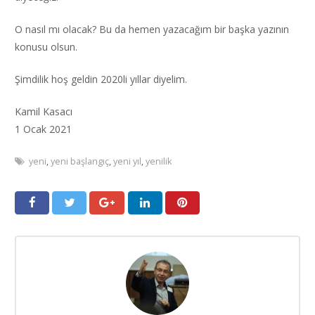
O nasıl mı olacak? Bu da hemen yazacağım bir başka yazının
konusu olsun.
Şimdilik hoş geldin 2020li yıllar diyelim.
Kamil Kasacı
1 Ocak 2021
yeni
,
yeni başlangıç
,
yeni yıl
,
yenilik