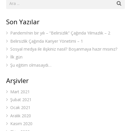
Son Yazılar
Pandemi’nin bir yılı – “Belirsizlik” Çağında Yılmazlık – 2
Belirsizlik Çağında Kariyer Yönetimi – 1
Sosyal medya ile ilişkiniz nasıl? Boşanmaya hazır mısınız?
İlk gün
Şu eğitim olmasaydı…
Arşivler
Mart 2021
Şubat 2021
Ocak 2021
Aralık 2020
Kasım 2020