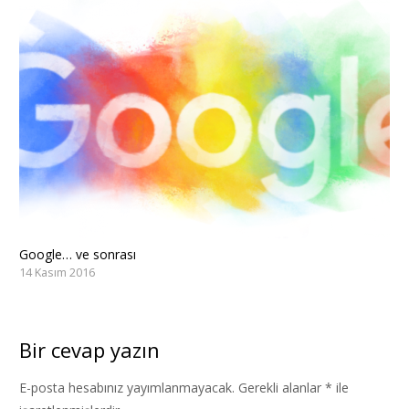
Google… ve sonrası
14 Kasım 2016
Bir cevap yazın
E-posta hesabınız yayımlanmayacak.
Gerekli alanlar
*
ile